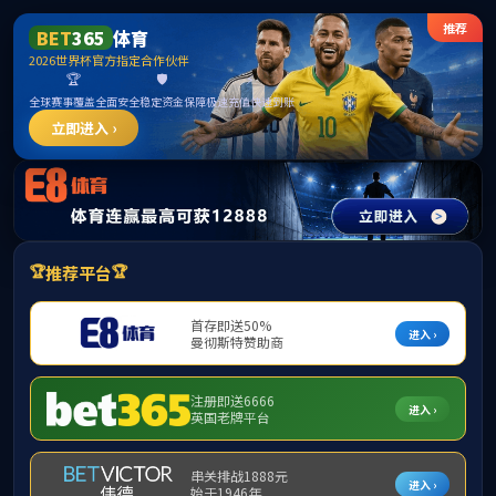
******
best3
国区)